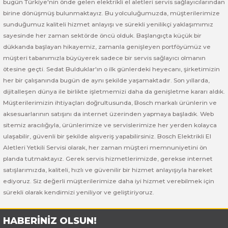
bugün Türkiye'nin önde gelen elektrikli el aletleri servis sağlayıcılarından
 ve Sünger Kesme Makinaları
Bosch GDS 18V-400
Bosch GBH 8-45 D
Bosch GWS 24-180 H
birine dönüşmüş bulunmaktayız. Bu yolculuğumuzda, müşterilerimize
sunduğumuz kaliteli hizmet anlayışı ve sürekli yenilikçi yaklaşımımız
Bosch GDS 250-LI
Bosch GBH 8-45 DV
Bosch GWS 24-180 JH
sayesinde her zaman sektörde öncü olduk. Başlangıçta küçük bir
dükkanda başlayan hikayemiz, zamanla genişleyen portföyümüz ve
müşteri tabanımızla büyüyerek sadece bir servis sağlayıcı olmanın
rı
Bosch GDX 18 V-EC
Bosch GSH 11 E
Bosch GWS 24-230 JH
ötesine geçti. Sedat Bulduklar'ın o ilk günlerdeki heyecanı, şirketimizin
her bir çalışanında bugün de aynı şekilde yaşamaktadır. Son yıllarda,
ancaları
Bosch GDX 18 V-LI
Bosch GSH 11 VC
Bosch GWS 26-180 H
dijitalleşen dünya ile birlikte işletmemizi daha da genişletme kararı aldık.
Müşterilerimizin ihtiyaçları doğrultusunda, Bosch markalı ürünlerin ve
ları
Bosch GDX 180-LI
Bosch GSH 16-28
Bosch GWS 26-180 JH
aksesuarlarının satışını da internet üzerinden yapmaya başladık. Web
sitemiz aracılığıyla, ürünlerimize ve servislerimize her yerden kolayca
akinaları
Bosch GDX 18V-200
Bosch GSH 27 ( SARI )
Bosch GWS 26-230 H
ulaşabilir, güvenli bir şekilde alışveriş yapabilirsiniz. Bosch Elektrikli El
Aletleri Yetkili Servisi olarak, her zaman müşteri memnuniyetini ön
ları
Bosch GDX 18V-200 C
Bosch GSH 27 VC
Bosch GWS 26-230 JH
planda tutmaktayız. Gerek servis hizmetlerimizde, gerekse internet
satışlarımızda, kaliteli, hızlı ve güvenilir bir hizmet anlayışıyla hareket
ediyoruz. Siz değerli müşterilerimize daha iyi hizmet verebilmek için
ara Makinaları
Bosch GDX 18V-EC
Bosch GSH 5
Bosch GWS 30-180 B
sürekli olarak kendimizi yeniliyor ve geliştiriyoruz.
Bosch GO
Bosch GSH 5 CE
Bosch GWS 6-115 (Eski Model)
HABERİNİZ OLSUN!