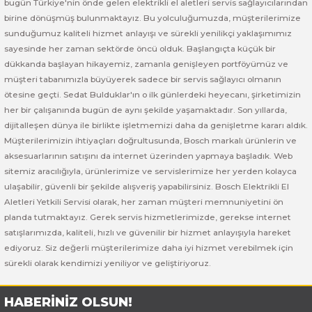
bugün Türkiye'nin önde gelen elektrikli el aletleri servis sağlayıcılarından
 ve Sünger Kesme Makinaları
Bosch GDS 18V-400
Bosch GBH 8-45 D
Bosch GWS 24-180 H
birine dönüşmüş bulunmaktayız. Bu yolculuğumuzda, müşterilerimize
sunduğumuz kaliteli hizmet anlayışı ve sürekli yenilikçi yaklaşımımız
Bosch GDS 250-LI
Bosch GBH 8-45 DV
Bosch GWS 24-180 JH
sayesinde her zaman sektörde öncü olduk. Başlangıçta küçük bir
dükkanda başlayan hikayemiz, zamanla genişleyen portföyümüz ve
müşteri tabanımızla büyüyerek sadece bir servis sağlayıcı olmanın
rı
Bosch GDX 18 V-EC
Bosch GSH 11 E
Bosch GWS 24-230 JH
ötesine geçti. Sedat Bulduklar'ın o ilk günlerdeki heyecanı, şirketimizin
her bir çalışanında bugün de aynı şekilde yaşamaktadır. Son yıllarda,
ancaları
Bosch GDX 18 V-LI
Bosch GSH 11 VC
Bosch GWS 26-180 H
dijitalleşen dünya ile birlikte işletmemizi daha da genişletme kararı aldık.
Müşterilerimizin ihtiyaçları doğrultusunda, Bosch markalı ürünlerin ve
ları
Bosch GDX 180-LI
Bosch GSH 16-28
Bosch GWS 26-180 JH
aksesuarlarının satışını da internet üzerinden yapmaya başladık. Web
sitemiz aracılığıyla, ürünlerimize ve servislerimize her yerden kolayca
akinaları
Bosch GDX 18V-200
Bosch GSH 27 ( SARI )
Bosch GWS 26-230 H
ulaşabilir, güvenli bir şekilde alışveriş yapabilirsiniz. Bosch Elektrikli El
Aletleri Yetkili Servisi olarak, her zaman müşteri memnuniyetini ön
ları
Bosch GDX 18V-200 C
Bosch GSH 27 VC
Bosch GWS 26-230 JH
planda tutmaktayız. Gerek servis hizmetlerimizde, gerekse internet
satışlarımızda, kaliteli, hızlı ve güvenilir bir hizmet anlayışıyla hareket
ediyoruz. Siz değerli müşterilerimize daha iyi hizmet verebilmek için
ara Makinaları
Bosch GDX 18V-EC
Bosch GSH 5
Bosch GWS 30-180 B
sürekli olarak kendimizi yeniliyor ve geliştiriyoruz.
Bosch GO
Bosch GSH 5 CE
Bosch GWS 6-115 (Eski Model)
HABERİNİZ OLSUN!