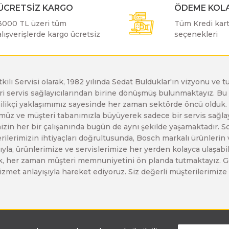
ÜCRETSİZ KARGO
ÖDEME KOLA
Bosch GDR 12V-110
Bosch GBH 5-40 D
Bosch GWS 19-125 CIE
3000 TL üzeri tüm
Tüm Kredi kartı
alışverişlerde kargo ücretsiz
seçenekleri
Bosch GDR 14,4 V-LI
Bosch GBH 5-40 DCE
Bosch GWS 20-180 H
etkili Servisi olarak, 1982 yılında Sedat Bulduklar'ın vizyonu v
Bosch GDS 18 V-LI
Bosch GBH 7 DE
Bosch GWS 21-180 H
leri servis sağlayıcılarından birine dönüşmüş bulunmaktayız. 
enilikçi yaklaşımımız sayesinde her zaman sektörde öncü olduk
z ve müşteri tabanımızla büyüyerek sadece bir servis sağlayıc
Bosch GDS 18V-1000
Bosch GBH 7-45 DE
Bosch GWS 21-230 H
zin her bir çalışanında bugün de aynı şekilde yaşamaktadır. Son 
erilerimizin ihtiyaçları doğrultusunda, Bosch markalı ürünlerin
yla, ürünlerimize ve servislerimize her yerden kolayca ulaşabilir
Bosch GDS 18V-1050 H
Bosch GBH 7-46 DE
Bosch GWS 2200
larak, her zaman müşteri memnuniyetini ön planda tutmaktayız. G
ir hizmet anlayışıyla hareket ediyoruz. Siz değerli müşterilerimi
Bosch GDS 18V-400
Bosch GBH 8-45 D
Bosch GWS 24-180 H
Bosch GDS 250-LI
Bosch GBH 8-45 DV
Bosch GWS 24-180 JH