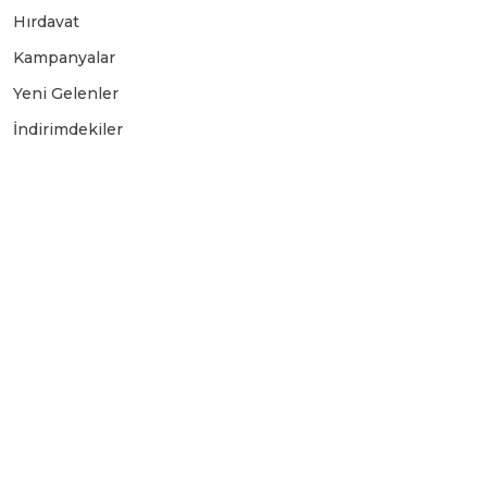
Hırdavat
Üfleyici
Kampanyalar
Yeni Gelenler
Yüksek Basınçlı Yıkama Makinaları
İndirimdekiler
Zincirli Ağaç Kesme Makinaları