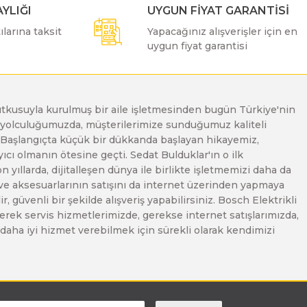
YLIĞI
UYGUN FİYAT GARANTİSİ
larına taksit
Yapacağınız alışverişler için en
uygun fiyat garantisi
e tutkusuyla kurulmuş bir aile işletmesinden bugün Türkiye'nin
Bu yolculuğumuzda, müşterilerimize sunduğumuz kaliteli
. Başlangıçta küçük bir dükkanda başlayan hikayemiz,
ı olmanın ötesine geçti. Sedat Bulduklar'ın o ilk
yıllarda, dijitalleşen dünya ile birlikte işletmemizi daha da
 ve aksesuarlarının satışını da internet üzerinden yapmaya
, güvenli bir şekilde alışveriş yapabilirsiniz. Bosch Elektrikli
erek servis hizmetlerimizde, gerekse internet satışlarımızda,
ze daha iyi hizmet verebilmek için sürekli olarak kendimizi