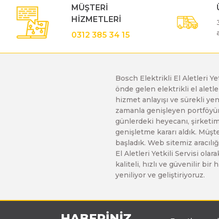
MÜŞTERİ
Gönye Kesme ve Profil Kesme Makinaları
Matkaplar
Su Terazileri
HİZMETLERİ
0312 385 34 15
Kalıpçı Taşlamalar
Panter Testereler
Tornavida
Bosch Elektrikli El Aletleri Y
Karıştırıcılar
önde gelen elektrikli el alet
hizmet anlayışı ve sürekli y
zamanla genişleyen portföyümü
Karot Makinesi
günlerdeki heyecanı, şirketimi
genişletme kararı aldık. Müşt
başladık. Web sitemiz aracılığı
Kırıcı - Deliciler
El Aletleri Yetkili Servisi o
kaliteli, hızlı ve güvenilir b
yeniliyor ve geliştiriyoruz.
Panter Testere ve Sünger Kesme Makinaları
Planyalar
HABERİNİZ