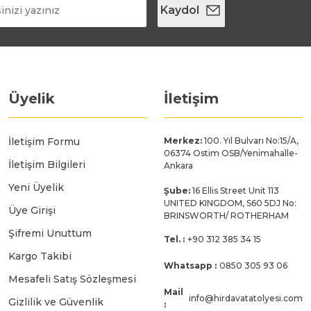
Kaydol
Üyelik
İletişim
İletişim Formu
Merkez:
100. Yıl Bulvarı No:15/A,
06374 Ostim OSB/Yenimahalle-
İletişim Bilgileri
Ankara
Yeni Üyelik
Şube:
16 Ellis Street Unit 113
UNITED KINGDOM, S60 5DJ No:
Üye Girişi
BRINSWORTH/ ROTHERHAM
Şifremi Unuttum
Tel. :
+90 312 385 34 15
Kargo Takibi
Whatsapp :
0850 305 93 06
Mesafeli Satış Sözleşmesi
Mail
info@hirdavatatolyesi.com
Gizlilik ve Güvenlik
: