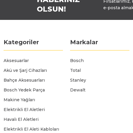
Fırsatlarımız,
OLSUN!
e-posta almak
Polisaj Makinaları
Sıcak Hava Tabancaları
Kategoriler
Markalar
Silikon Tabancaları
Aksesuarlar
Bosch
Akü ve Şarj Cihazları
Total
Somun Sıkma Makinaları
Bahçe Aksesuarları
Stanley
Bosch Yedek Parça
Dewalt
Taşlama Makinaları
Makine Yağları
Elektrikli El Aletleri
Titreşimli Zımpara Makinaları
Havalı El Aletleri
Elektrikli El Aleti Kabloları